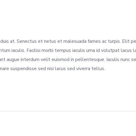
duis at. Senectus et netus et malesuada fames ac turpis. Elit p
m iaculis. Facilisi morbi tempus iaculis urna id volutpat lacus 
dunt augue interdum velit euismod in pellentesque. Iaculis nunc se
rnare suspendisse sed nisi lacus sed viverra tellus.