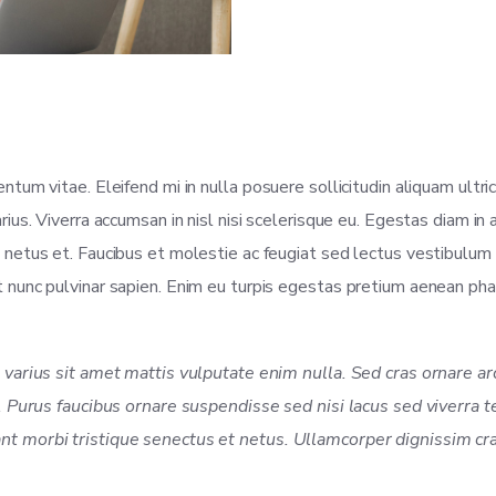
tum vitae. Eleifend mi in nulla posuere sollicitudin aliquam ultri
ius. Viverra accumsan in nisl nisi scelerisque eu. Egestas diam in 
 netus et. Faucibus et molestie ac feugiat sed lectus vestibulum 
unc pulvinar sapien. Enim eu turpis egestas pretium aenean pharetr
m varius sit amet mattis vulputate enim nulla. Sed cras ornare 
s. Purus faucibus ornare suspendisse sed nisi lacus sed viverra t
t morbi tristique senectus et netus. Ullamcorper dignissim cras