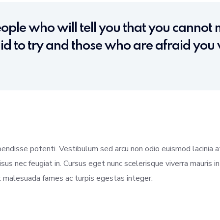
ople who will tell you that you cannot m
d to try and those who are afraid you 
spendisse potenti. Vestibulum sed arcu non odio euismod lacinia a
risus nec feugiat in. Cursus eget nunc scelerisque viverra mauris i
t malesuada fames ac turpis egestas integer.