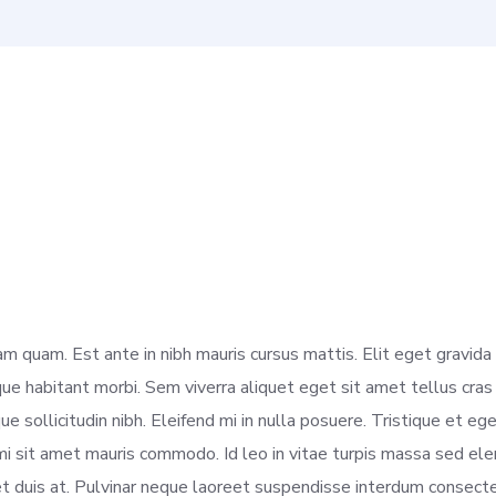
am quam. Est ante in nibh mauris cursus mattis. Elit eget gravid
e habitant morbi. Sem viverra aliquet eget sit amet tellus cras
ique sollicitudin nibh. Eleifend mi in nulla posuere. Tristique et e
e mi sit amet mauris commodo. Id leo in vitae turpis massa sed
t duis at. Pulvinar neque laoreet suspendisse interdum consectet