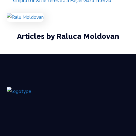
simplă o invazie terestră a Fâșiei Gaza
Interviu
Articles by Raluca Moldovan